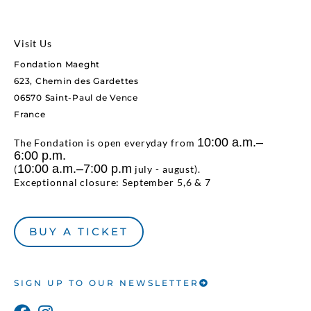
Visit Us
Fondation Maeght
623, Chemin des Gardettes
06570 Saint-Paul de Vence
France
10:00 a.m.–
The Fondation is open everyday from
6:00 p.m.
10:00 a.m.–7:00 p.m
(
july - august).
Exceptionnal closure: September 5,6 & 7
BUY A TICKET
SIGN UP TO OUR NEWSLETTER