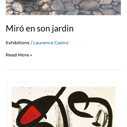
Miró en son jardin
Exhibitions
/
Laurence Castro
Read More »
Joan
Miró.
Au-
delà
de
la
peinture