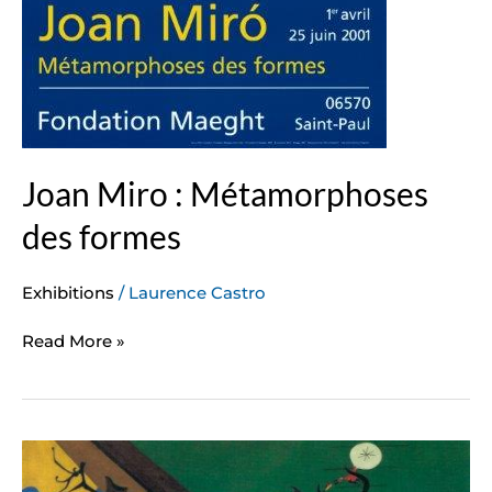
Joan Miro : Métamorphoses
des formes
Exhibitions
/
Laurence Castro
Read More »
Joan
Miró