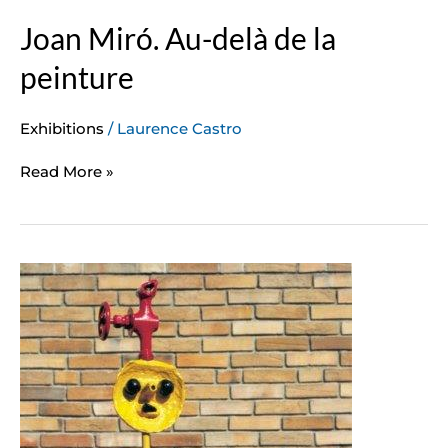
Joan Miró. Au-delà de la
peinture
Exhibitions
/
Laurence Castro
Read More »
Joan
Miro
:
Métamorphoses
des
formes