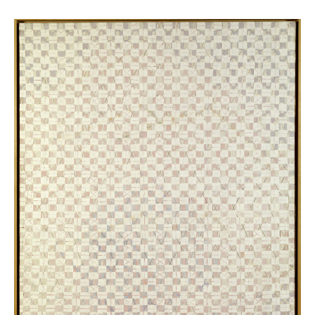
François
Rouan,
Peinture,
1969
–
1971