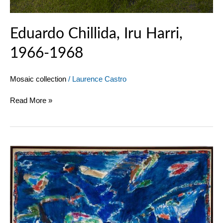
Eduardo Chillida, Iru Harri,
1966-1968
Mosaic collection
/
Laurence Castro
Read More »
Pierre
Alechinsky,
Le
partage
des
eaux,
1990-