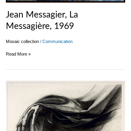
Jean Messagier, La
Messagière, 1969
Mosaic collection
/
Communication
Read More »
Ernest
Pignon-
Ernest,
Dessin
pour
Voiles,
1998