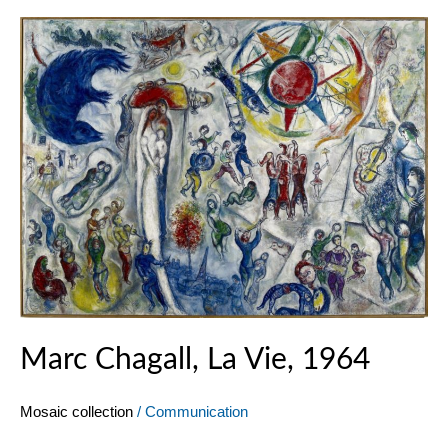
Marc
Chagall,
La
Vie,
1964
Marc Chagall, La Vie, 1964
Mosaic collection
/
Communication