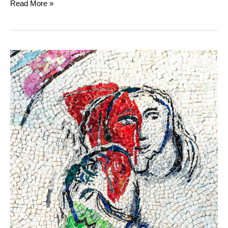
Read More »
Marc
Chagall,
Les
Amoureux,
1964-
1965