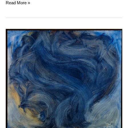
Read More »
Jean
Messagier,
La
Messagière,
1969