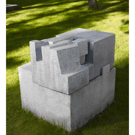
Chillida,
Iru
Harri,
1966-
1968