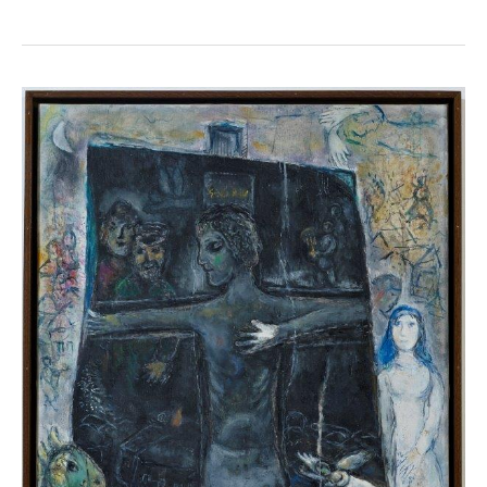
Marc
Chagall,
Devant
le
tableau,
1968-
1971