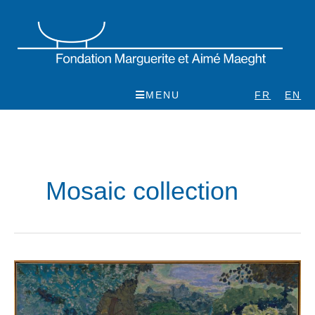
Skip
to
content
MENU
FR
EN
Mosaic collection
Pierre
Bonnard,
L’été,
1917