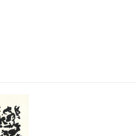
VISIT
SHOP
WHAT’S ON