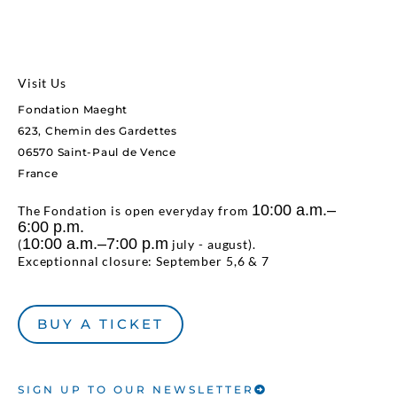
Visit Us
Fondation Maeght
623, Chemin des Gardettes
06570 Saint-Paul de Vence
France
10:00 a.m.–
The Fondation is open everyday from
6:00 p.m.
10:00 a.m.–7:00 p.m
(
july - august).
Exceptionnal closure: September 5,6 & 7
BUY A TICKET
SIGN UP TO OUR NEWSLETTER