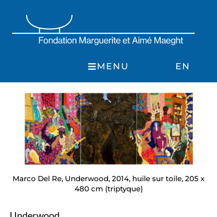
Skip
to
content
MENU
EN
Marco Del Re, Underwood, 2014, huile sur toile, 205 x
480 cm (triptyque)
Underwood