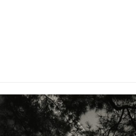
VISIT
SHOP
WHAT’S ON