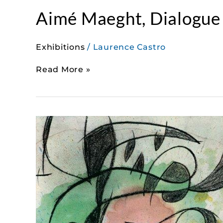
Aimé Maeght, Dialogue a
Exhibitions
/
Laurence Castro
Read More »
L’univers
d’Aimé
et
Marguerite
Maeght