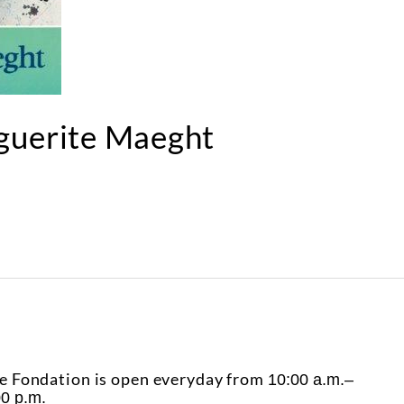
rguerite Maeght
e Fondation is open everyday from
10:00 a.m.–
00 p.m.