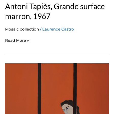
Antoni Tapiès, Grande surface
marron, 1967
Mosaic collection
/
Laurence Castro
Read More »
Djamel
Tatah,
Sans
titre,
2013