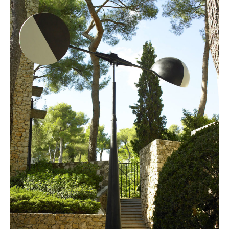
Signal
éolien
(sphères),
2005