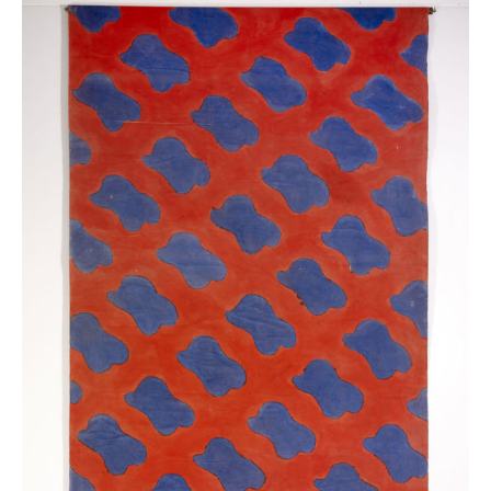
Viallat,
C.F.2.8.3.,
1968