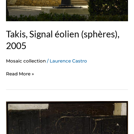
Takis, Signal éolien (sphères),
2005
Mosaic collection
/
Laurence Castro
Read More »
Antoni
Tapiès,
Grande
surface
marron,